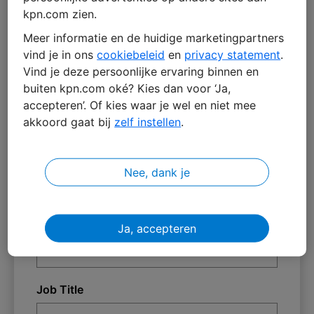
kpn.com zien.
Meer informatie en de huidige marketingpartners
vind je in ons
cookiebeleid
en
privacy statement
.
Vind je deze persoonlijke ervaring binnen en
buiten kpn.com oké? Kies dan voor ‘Ja,
First Name *
accepteren’. Of kies waar je wel en niet mee
akkoord gaat bij
zelf instellen
.
Last Name *
Nee, dank je
Company *
Ja, accepteren
Job Title