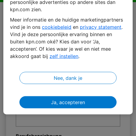
persoonlijke advertenties op andere sites dan
kpn.com zien.
Meer informatie en de huidige marketingpartners
vind je in ons
cookiebeleid
en
privacy statement
.
Vind je deze persoonlijke ervaring binnen en
buiten kpn.com oké? Kies dan voor ‘Ja,
accepteren’. Of kies waar je wel en niet mee
Vorname *
akkoord gaat bij
zelf instellen
.
Nee, dank je
Nachname *
Ja, accepteren
Unternehmensname *
Berufsbezeichnung