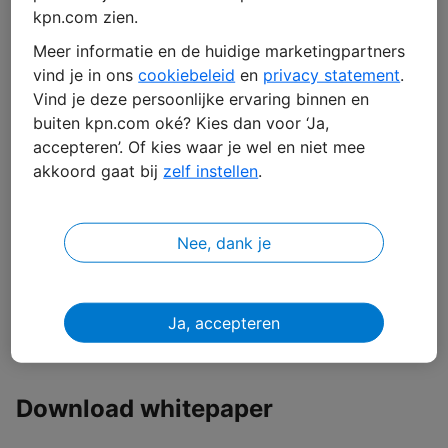
kpn.com zien.
Meer informatie en de huidige marketingpartners
vind je in ons
cookiebeleid
en
privacy statement
.
Van zoeken naar sturen:
Vind je deze persoonlijke ervaring binnen en
buiten kpn.com oké? Kies dan voor ‘Ja,
grip op je supply chain
accepteren’. Of kies waar je wel en niet mee
akkoord gaat bij
zelf instellen
.
In het whitepaper “
Van zoeken naar sturen
” laten we je zien hoe je grip
krijgt op je supply chain. Met een helder stappenplan en een concreet
rekenvoorbeeld krijg je direct inzicht in je kosten én waar je kunt
besparen. Je ontdekt hoe je:
Nee, dank je
Verspilling terugdringt
Processen slimmer en efficiënter maakt
Betere keuzes neemt met realtime data
Ja, accepteren
Download whitepaper