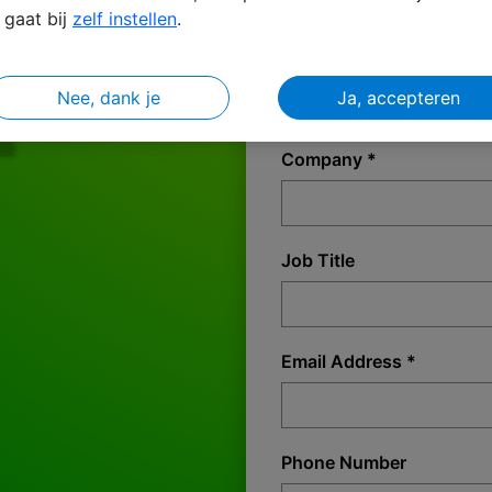
gaat bij
zelf instellen
.
Last Name *
Nee, dank je
Ja, accepteren
Company *
Job Title
Email Address *
Phone Number