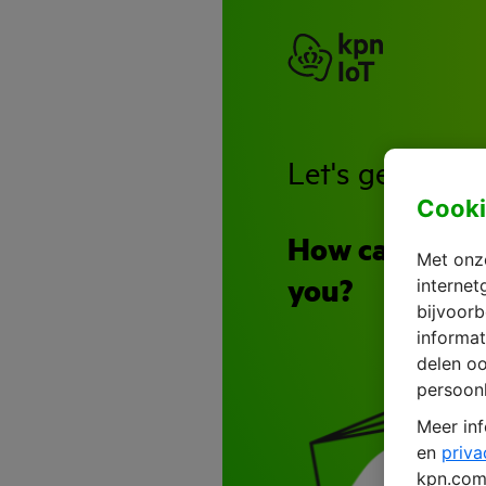
Let's get in to
Cooki
How can we h
Met onze
internet
you?
bijvoorb
informat
delen o
persoonl
Meer inf
en
priva
kpn.com 