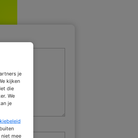
artners je
We kijken
et die
ker. We
kan je
kiebeleid
 buiten
n niet mee