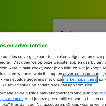
Question
uch
es en advertenties
elp
 cookies en vergelijkbare technieken volgen wij en onze p
gedrag. Dat doen we op onze website, app en daarbuiten. 
eeld waar je naar zoekt, waar je op klikt en wat je koopt. M
ie maken we onze website, app en advertenties persoonlij
ok versleutelde gegevens met onze
marketingpartners
. Zo 
ijke advertenties op andere sites dan kpn.com zien.
ormatie en de huidige marketingpartners vind je in ons
coo
First Name *
cy statement
. Vind je deze persoonlijke ervaring binnen en
oké? Kies dan voor ‘Ja, accepteren’. Of kies waar je wel e